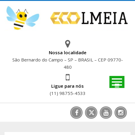
Skip
to
content
Nossa localidade
São Bernardo do Campo – SP – BRASIL – CEP 09770-
480
Ligue para nós
(11) 98755-4533