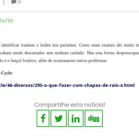
0
a identificar traumas e lesões nos pacientes. Como esses exames são muito 
 acabam sendo descartados sem nenhum cuidado. Mas essa forma despreocupada
lo e o lençol freático, além de ocasionarem outros problemas.
a pelo e-Cycle:
le/46-diversos/293-o-que-fazer-com-chapas-de-raio-x.html
Compartilhe esta noticia!