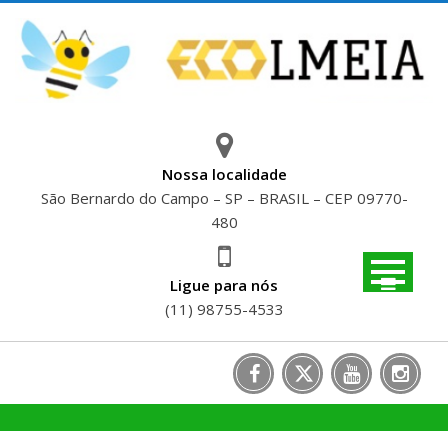
Skip
to
content
Nossa localidade
São Bernardo do Campo – SP – BRASIL – CEP 09770-
480
Ligue para nós
(11) 98755-4533