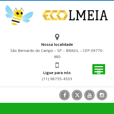
Skip
to
content
Nossa localidade
São Bernardo do Campo – SP – BRASIL – CEP 09770-
480
Ligue para nós
(11) 98755-4533
EMPRESA SELO VERDE CLIART