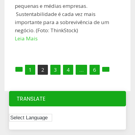
pequenas e médias empresas.
Sustentabilidade é cada vez mais
importante para a sobrevivência de um
negócio. (Foto: ThinkStock)
Leia Mais
Paginação
1
2
3
4
…
6
de
posts
TRANSLATE