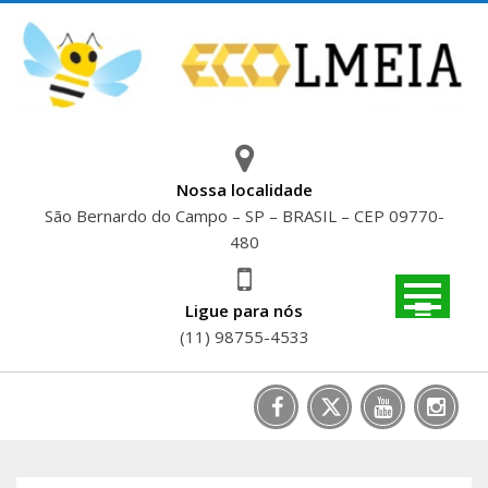
Skip
to
content
Nossa localidade
São Bernardo do Campo – SP – BRASIL – CEP 09770-
480
Ligue para nós
(11) 98755-4533