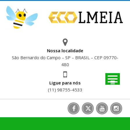
Skip
to
content
Nossa localidade
São Bernardo do Campo – SP – BRASIL – CEP 09770-
480
Ligue para nós
(11) 98755-4533
PIZZARIA E ESFIHARIA