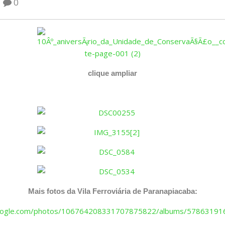
0
clique ampliar
Mais fotos da Vila Ferroviária de Paranapiacaba:
.google.com/photos/106764208331707875822/albums/5786319