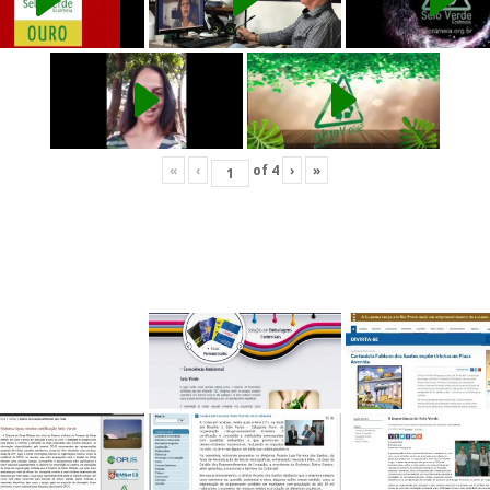
«
‹
of
4
›
»