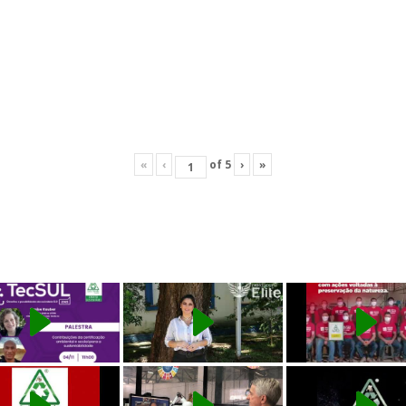
«
‹
of
5
›
»