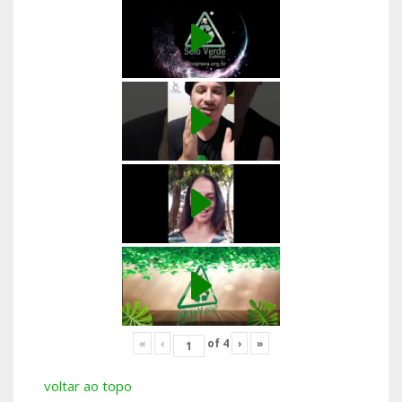
«
‹
of
4
›
»
voltar ao topo