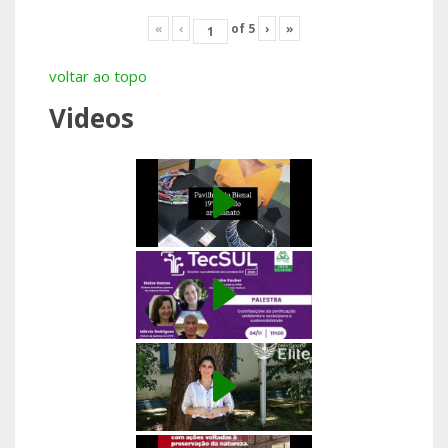
«
‹
of
5
›
»
voltar ao topo
Videos