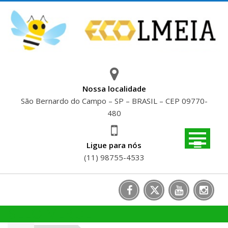
Skip
to
content
Nossa localidade
São Bernardo do Campo – SP – BRASIL – CEP 09770-
480
Ligue para nós
(11) 98755-4533
SELO VERDE