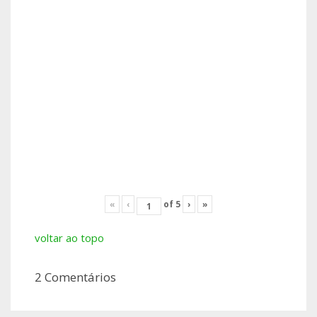
«
‹
of
5
›
»
voltar ao topo
2 Comentários