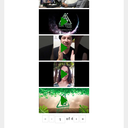
«
‹
of
4
›
»