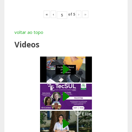
«
‹
of
5
›
»
voltar ao topo
Videos