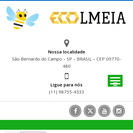
Skip
to
content
Nossa localidade
São Bernardo do Campo – SP – BRASIL – CEP 09770-
480
Ligue para nós
(11) 98755-4533
SELO VERDE