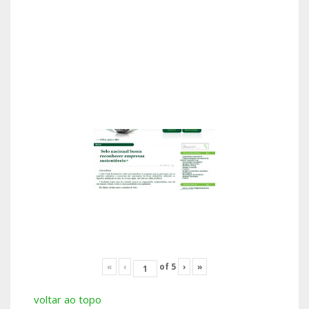
«
‹
of
5
›
»
voltar ao topo