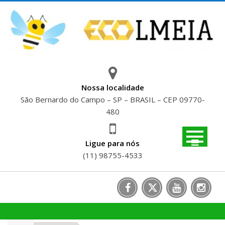
Skip
to
content
Nossa localidade
São Bernardo do Campo – SP – BRASIL – CEP 09770-
480
Ligue para nós
(11) 98755-4533
SELO VERDE