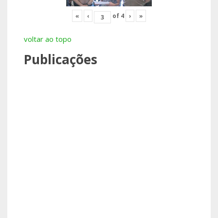
«
‹
of
4
›
»
voltar ao topo
Publicações