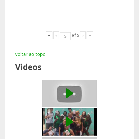
«
‹
of
5
›
»
voltar ao topo
Videos