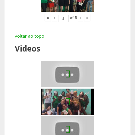
«
‹
of
5
›
»
voltar ao topo
Videos