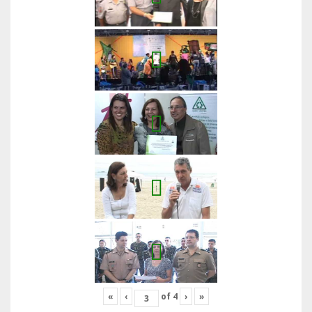
«
‹
of
4
›
»