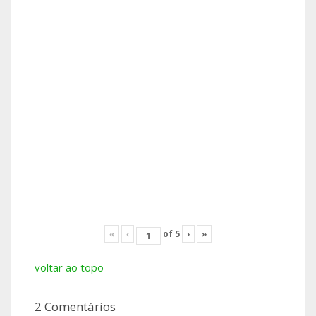
«
‹
of
5
›
»
voltar ao topo
2 Comentários