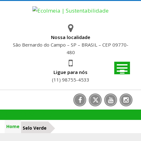
Skip
to
content
Nossa localidade
São Bernardo do Campo – SP – BRASIL – CEP 09770-
480
Ligue para nós
(11) 98755-4533
SELO VERDE
Home
Selo Verde