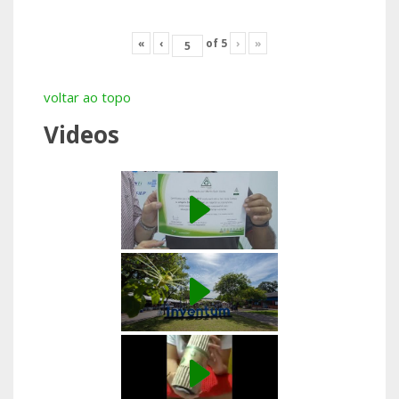
«
‹
of
5
›
»
voltar ao topo
Videos