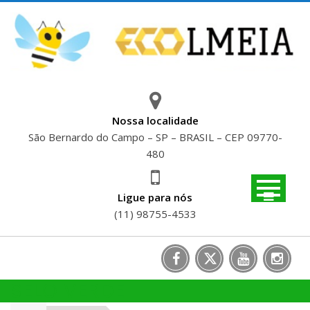
Skip
to
content
Nossa localidade
São Bernardo do Campo – SP – BRASIL – CEP 09770-
480
Ligue para nós
(11) 98755-4533
SELO VERDE