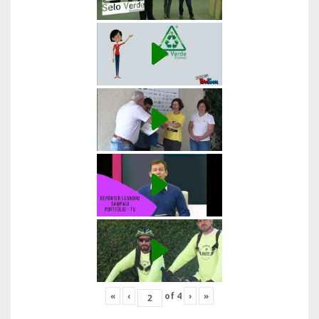
«
‹
of
4
›
»