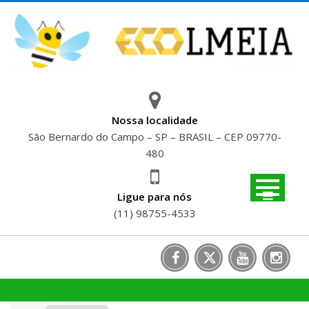
Skip
to
content
Nossa localidade
São Bernardo do Campo – SP – BRASIL – CEP 09770-
480
Ligue para nós
(11) 98755-4533
SELO VERDE