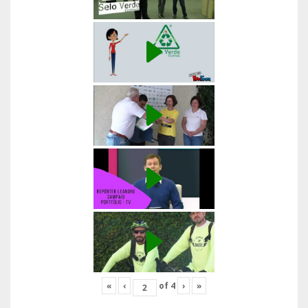
«
‹
of
4
›
»