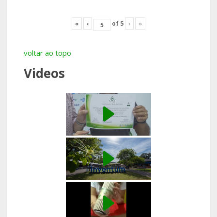
«
‹
of
5
›
»
voltar ao topo
Videos