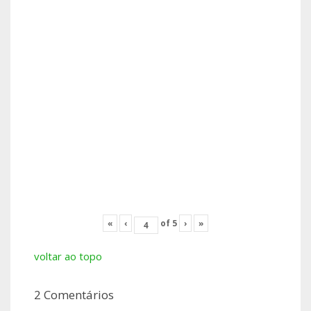
«
‹
of
5
›
»
voltar ao topo
2 Comentários