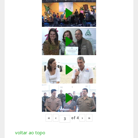
«
‹
of
4
›
»
voltar ao topo