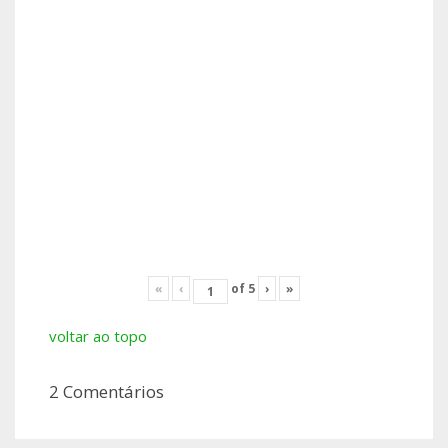
«
‹
of
5
›
»
voltar ao topo
2 Comentários