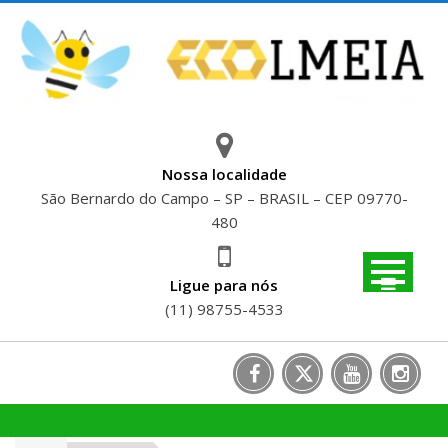
Skip
to
content
Nossa localidade
São Bernardo do Campo – SP – BRASIL – CEP 09770-
480
Ligue para nós
(11) 98755-4533
SELO VERDE