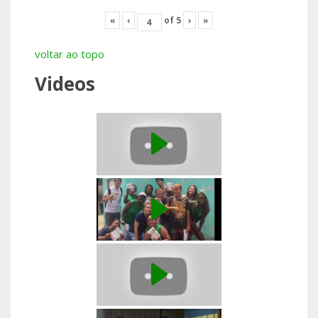
«
‹
of
5
›
»
voltar ao topo
Videos