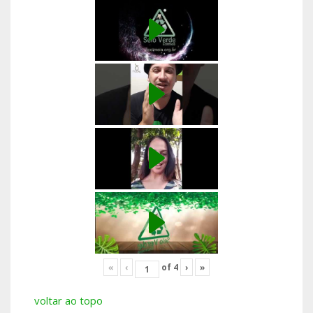
«
‹
of
4
›
»
voltar ao topo