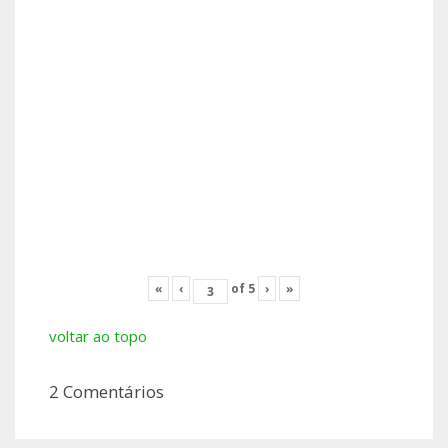
«
‹
of
5
›
»
voltar ao topo
2 Comentários