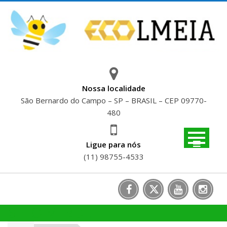
Skip
to
content
Nossa localidade
São Bernardo do Campo – SP – BRASIL – CEP 09770-
480
Ligue para nós
(11) 98755-4533
SELO VERDE