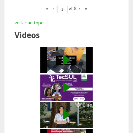
«
‹
of
5
›
»
voltar ao topo
Videos