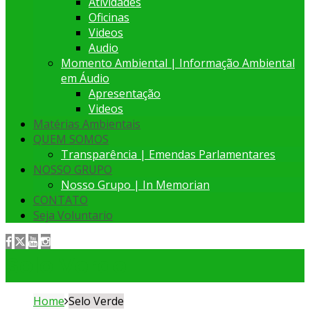
Atividades
Oficinas
Videos
Audio
Momento Ambiental | Informação Ambiental
em Áudio
Apresentação
Videos
Matérias Ambientais
QUEM SOMOS
Transparência | Emendas Parlamentares
NOSSO GRUPO
Nosso Grupo | In Memorian
CONTATO
Seja Voluntario
Selo Verde
Home
Selo Verde