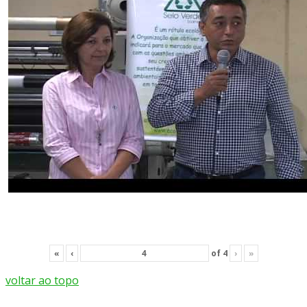
«
‹
of
4
›
»
voltar ao topo