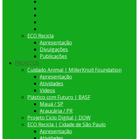
Selo Verde: Bronze
Selo Verde: Solução Sustentável
Selo Verde: Evento Sustentável
Selo Verde: Produção Natural
Selo Verde: Produto Sustentável
ECO Recicla
Apresentação
Divulgações
Publicações
PROJETOS
Cuidado Animal | MillerKnoll Foundation
Apresentação
Atividades
Videos
Plástico com Futuro | BASF
Mauá / SP
Araucária / PR
Projeto Ciclo Digital | DOW
ECO Recicla | Cidade de São Paulo
Apresentação
Atividades