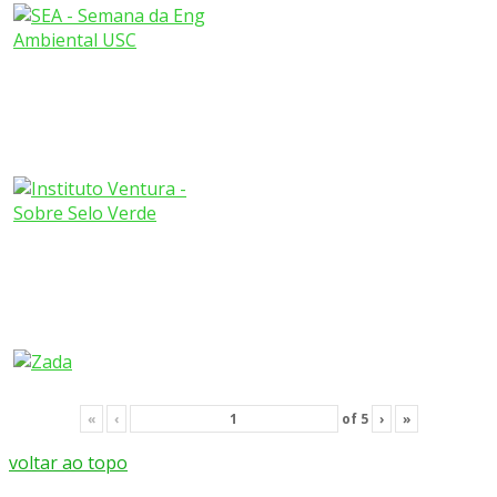
«
‹
of
5
›
»
voltar ao topo