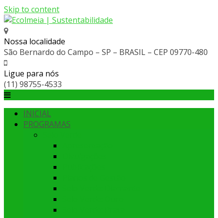
Skip to content
Nossa localidade
São Bernardo do Campo – SP – BRASIL – CEP 09770-480
Ligue para nós
(11) 98755-4533
INICIAL
PROGRAMAS
Selo Verde
Apresentação
Divulgações
Publicações
Planos de Gestão
Selo Verde: Diamante
Selo Verde: Ouro
Selo Verde: Prata