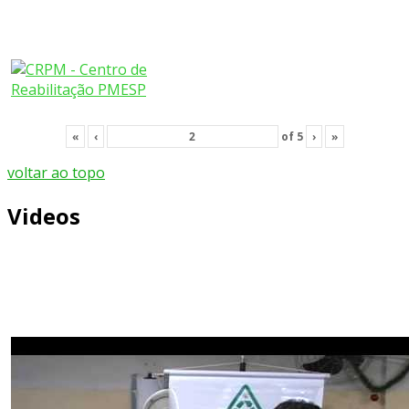
«
‹
of
5
›
»
voltar ao topo
Videos