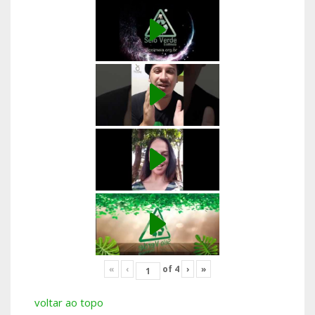
«
‹
of
4
›
»
voltar ao topo