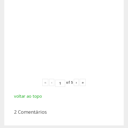
«
‹
of
5
›
»
voltar ao topo
2 Comentários