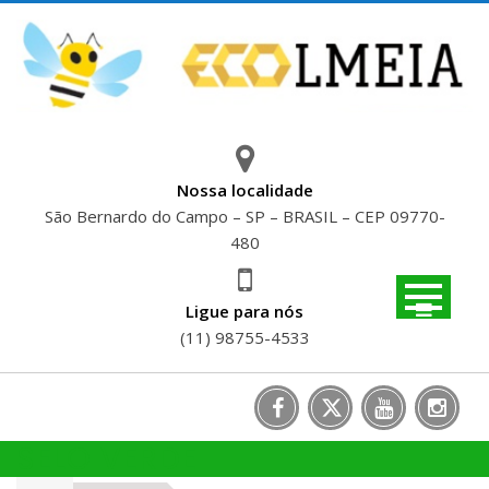
Skip
to
content
Nossa localidade
São Bernardo do Campo – SP – BRASIL – CEP 09770-
480
Ligue para nós
(11) 98755-4533
SELO VERDE