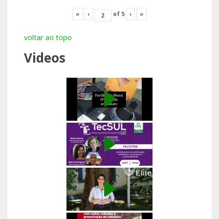
«
‹
of
5
›
»
voltar ao topo
Videos