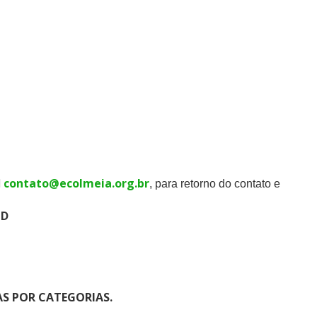
l
contato@ecolmeia.org.br
, para retorno do contato e
PD
S POR CATEGORIAS.