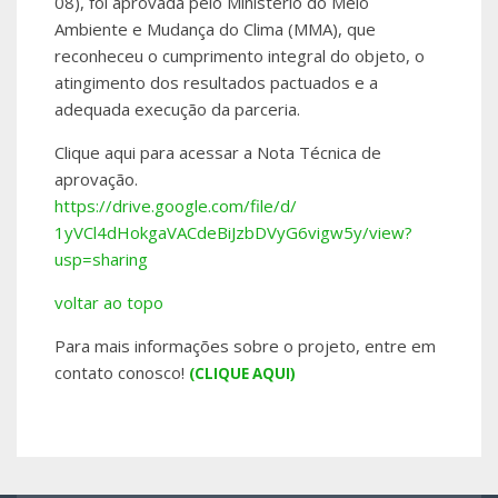
08), foi aprovada pelo Ministério do Meio
Ambiente e Mudança do Clima (MMA), que
reconheceu o cumprimento integral do objeto, o
atingimento dos resultados pactuados e a
adequada execução da parceria.
Clique aqui para acessar a Nota Técnica de
aprovação.
https://drive.
google.com/file/d/
1yVCl4dHokgaVACdeBiJzbDVyG6vig
w5y/view?
usp=sharing
voltar ao topo
Para mais informações sobre o projeto, entre em
contato conosco!
(CLIQUE AQUI)