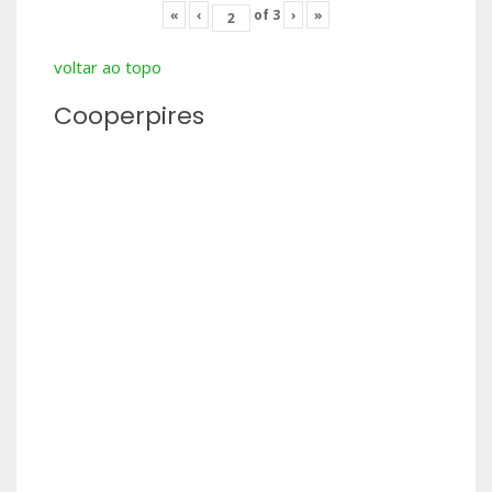
«
‹
of
3
›
»
voltar ao topo
Cooperpires