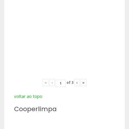
«
‹
of
3
›
»
voltar ao topo
Cooperlimpa