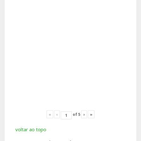
«
‹
of
5
›
»
voltar ao topo