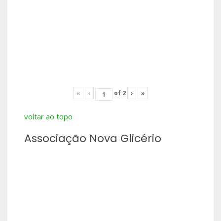
«
‹
of
2
›
»
voltar ao topo
Associação Nova Glicério