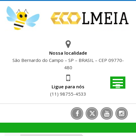
Skip
to
content
Nossa localidade
São Bernardo do Campo – SP – BRASIL – CEP 09770-
480
Ligue para nós
(11) 98755-4533
PROJETO ECO RECICLA | MMA