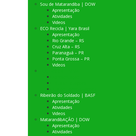
Sou de Matarandiba | DOW
Apresentação
Atividades
Videos
ECO Recicla | Yara Brasil
Apresentação
Rio Grande – RS
Cruz Alta – RS
Paranaguá – PR
Ponta Grossa – PR
Videos
ECO Recicla | MMA
Apresentação
Editais/Licitações
Ata de Homologações
Ribeirão do Soldado | BASF
Apresentação
Atividades
Videos
MatarandibAÇÃO | DOW
Apresentação
Atividades