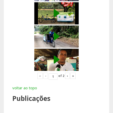
«
‹
of
2
›
»
voltar ao topo
Publicações