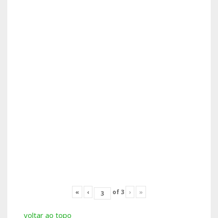
«
‹
of
3
›
»
voltar ao topo