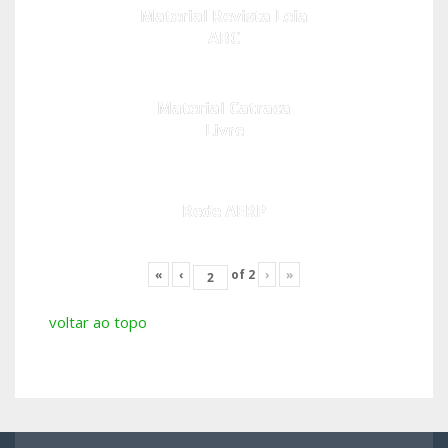
Material Revista Leia
ABC
Material Catraca
Livre
Rede AERP
«
‹
of
2
›
»
voltar ao topo