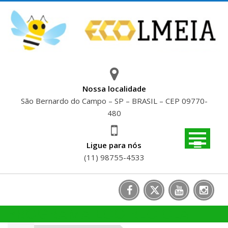
Skip
to
content
Nossa localidade
São Bernardo do Campo – SP – BRASIL – CEP 09770-
480
Ligue para nós
(11) 98755-4533
PROGRAMA ECO RECICLA