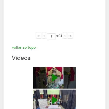
«
‹
of
3
›
»
voltar ao topo
Vídeos