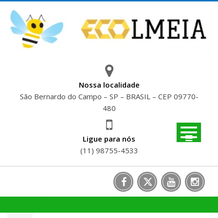
Skip
to
content
Nossa localidade
São Bernardo do Campo – SP – BRASIL – CEP 09770-
480
Ligue para nós
(11) 98755-4533
MAUÁ – SP