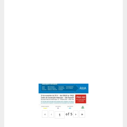
«
‹
of
5
›
»