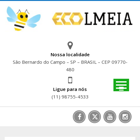
Skip
to
content
Nossa localidade
São Bernardo do Campo – SP – BRASIL – CEP 09770-
480
Ligue para nós
(11) 98755-4533