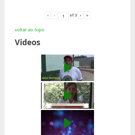
«
‹
of
3
›
»
voltar ao topo
Videos