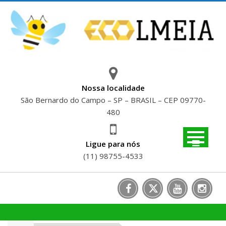
Skip
to
content
Nossa localidade
São Bernardo do Campo – SP – BRASIL – CEP 09770-
480
Ligue para nós
(11) 98755-4533
PROGRAMA ECO RECICLA