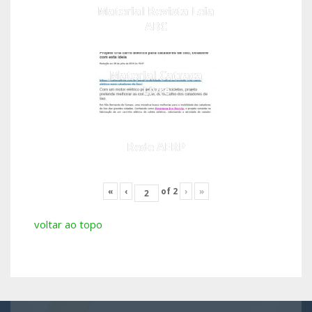
Material Revista Leia
ABC
Material Catraca
Livre
Rede AERP
«
‹
of
2
›
»
voltar ao topo