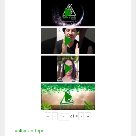
«
‹
of
4
›
»
voltar ao topo