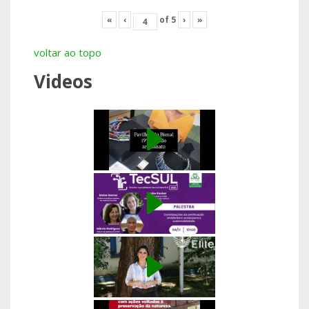
«
‹
of
5
›
»
voltar ao topo
Videos