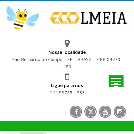
Skip
to
content
Nossa localidade
São Bernardo do Campo – SP – BRASIL – CEP 09770-
480
Ligue para nós
(11) 98755-4533
SELO VERDE