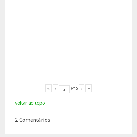
«
‹
of
5
›
»
voltar ao topo
2 Comentários