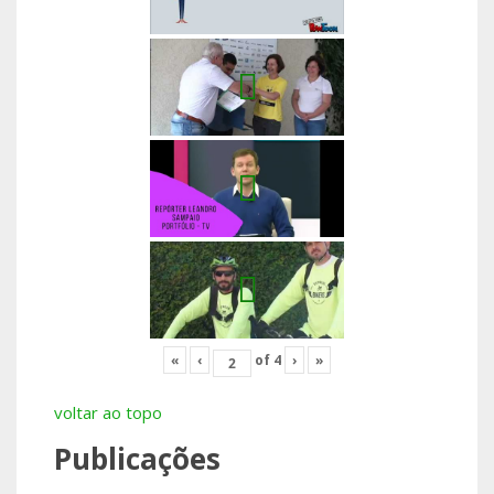
«
‹
of
4
›
»
voltar ao topo
Publicações