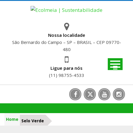
Skip
to
content
Nossa localidade
São Bernardo do Campo – SP – BRASIL – CEP 09770-
480
Ligue para nós
(11) 98755-4533
SELO VERDE
Home
Selo Verde