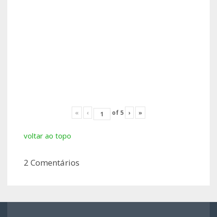
«
‹
of
5
›
»
voltar ao topo
2 Comentários