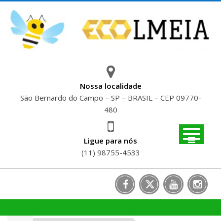
Skip
to
content
Nossa localidade
São Bernardo do Campo – SP – BRASIL – CEP 09770-
480
Ligue para nós
(11) 98755-4533
PROJETO ECO RECICLA | MMA