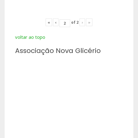
«
‹
of
2
›
»
voltar ao topo
Associação Nova Glicério