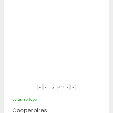
«
‹
of
3
›
»
voltar ao topo
Cooperpires