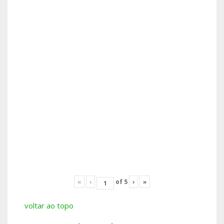
«
‹
of
5
›
»
voltar ao topo