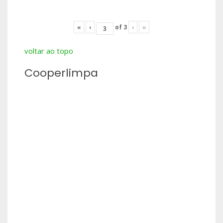
«
‹
of
3
›
»
voltar ao topo
Cooperlimpa