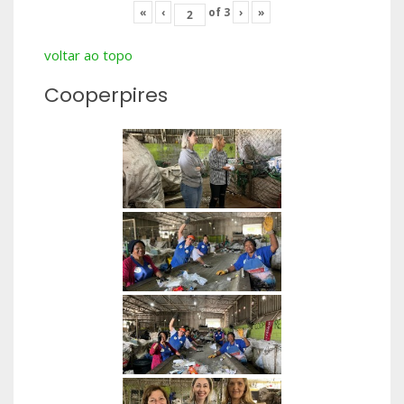
«
‹
of
3
›
»
voltar ao topo
Cooperpires