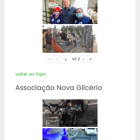
«
‹
of
2
›
»
voltar ao topo
Associação Nova Glicério