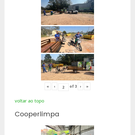
«
‹
of
3
›
»
voltar ao topo
Cooperlimpa