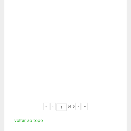
«
‹
of
5
›
»
voltar ao topo