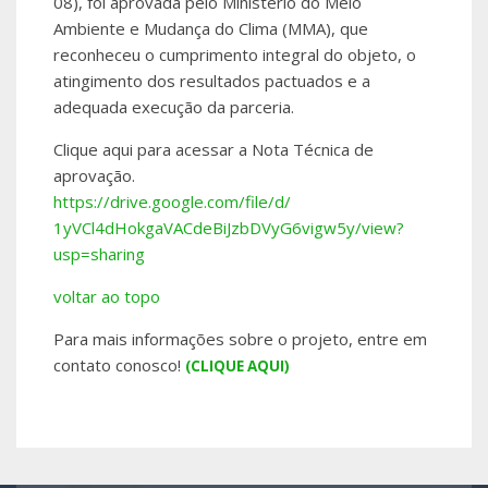
08), foi aprovada pelo Ministério do Meio
Ambiente e Mudança do Clima (MMA), que
reconheceu o cumprimento integral do objeto, o
atingimento dos resultados pactuados e a
adequada execução da parceria.
Clique aqui para acessar a Nota Técnica de
aprovação.
https://drive.
google.com/file/d/
1yVCl4dHokgaVACdeBiJzbDVyG6vig
w5y/view?
usp=sharing
voltar ao topo
Para mais informações sobre o projeto, entre em
contato conosco!
(CLIQUE AQUI)