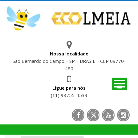
Skip
to
content
Nossa localidade
São Bernardo do Campo – SP – BRASIL – CEP 09770-
480
Ligue para nós
(11) 98755-4533
PROJETO ECO RECICLA | MMA