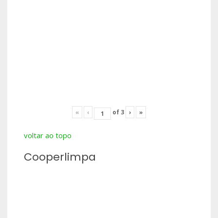
«
‹
of
3
›
»
voltar ao topo
Cooperlimpa