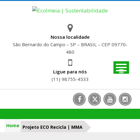
Skip
to
content
Nossa localidade
São Bernardo do Campo – SP – BRASIL – CEP 09770-
480
Ligue para nós
(11) 98755-4533
PROJETO ECO RECICLA | MMA
Home
Projeto ECO Recicla | MMA