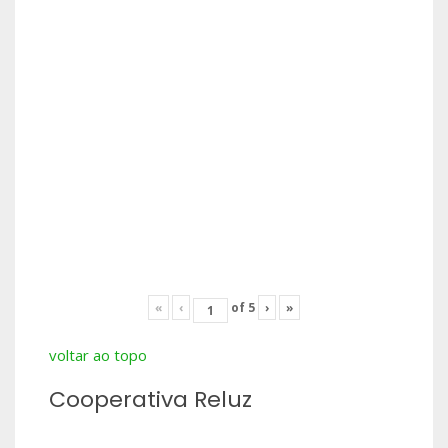
«
‹
of
5
›
»
voltar ao topo
Cooperativa Reluz