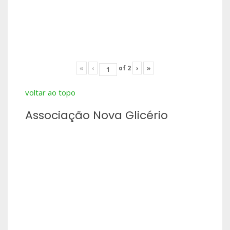
«
‹
of
2
›
»
voltar ao topo
Associação Nova Glicério