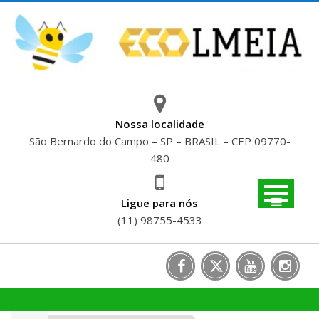
Skip
to
content
Nossa localidade
São Bernardo do Campo – SP – BRASIL – CEP 09770-
480
Ligue para nós
(11) 98755-4533
PROJETO ECO RECICLA | MMA