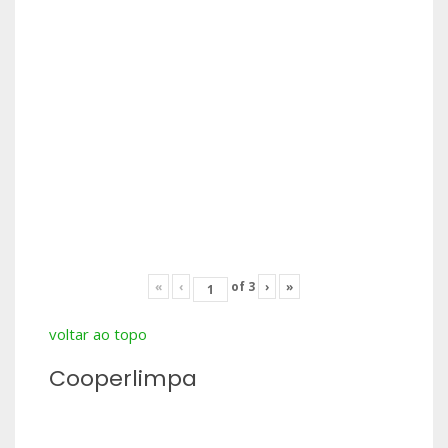
«
‹
of
3
›
»
voltar ao topo
Cooperlimpa