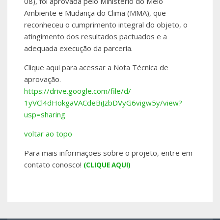
08), foi aprovada pelo Ministério do Meio
Ambiente e Mudança do Clima (MMA), que
reconheceu o cumprimento integral do objeto, o
atingimento dos resultados pactuados e a
adequada execução da parceria.
Clique aqui para acessar a Nota Técnica de
aprovação.
https://drive.
google.com/file/d/
1yVCl4dHokgaVACdeBiJzbDVyG6vig
w5y/view?
usp=sharing
voltar ao topo
Para mais informações sobre o projeto, entre em
contato conosco!
(CLIQUE AQUI)