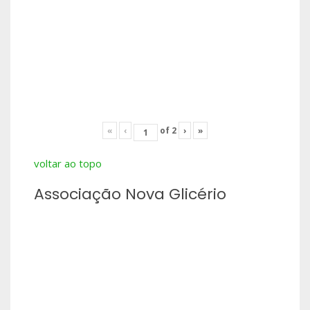
«
‹
of
2
›
»
voltar ao topo
Associação Nova Glicério