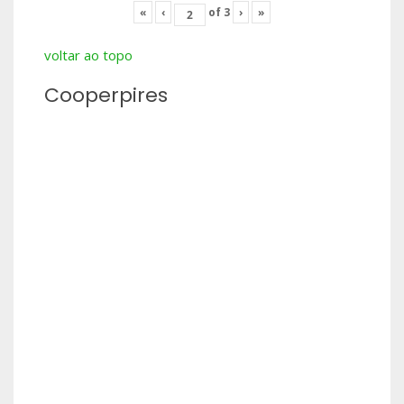
«
‹
of
3
›
»
voltar ao topo
Cooperpires