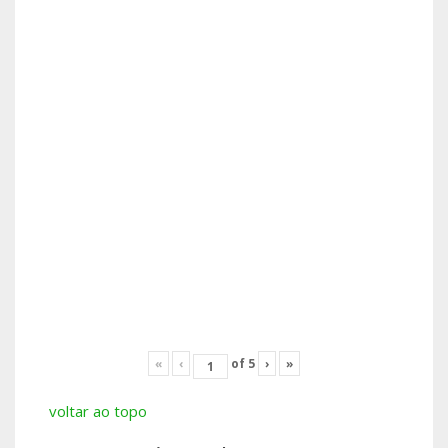
«
‹
of
5
›
»
voltar ao topo