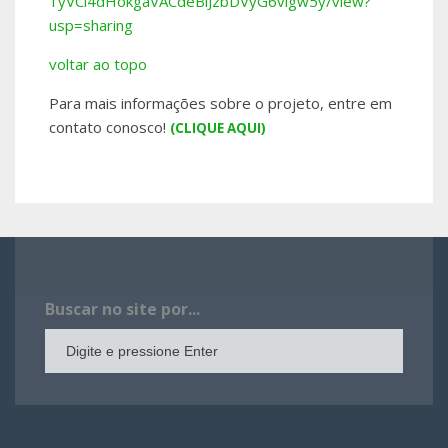
1yVCl4dHokgaVACdeBiJzbDVyG6vig
w5y/view?
usp=sharing
voltar ao topo
Para mais informações sobre o projeto, entre em
contato conosco!
(CLIQUE AQUI)
Buscar no site por...