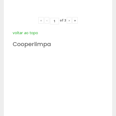
«
‹
of
3
›
»
voltar ao topo
Cooperlimpa