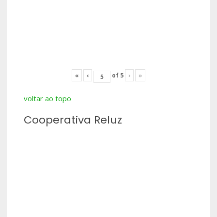
«
‹
of
5
›
»
voltar ao topo
Cooperativa Reluz