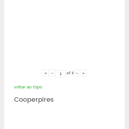
«
‹
of
3
›
»
voltar ao topo
Cooperpires