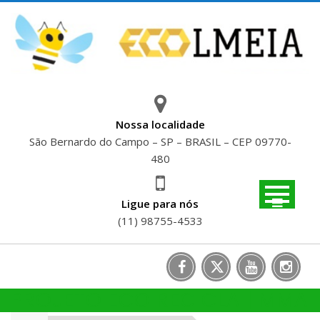
Skip
to
content
Nossa localidade
São Bernardo do Campo – SP – BRASIL – CEP 09770-
480
Ligue para nós
(11) 98755-4533
PROJETO ECO RECICLA | MMA