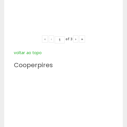
«
‹
of
3
›
»
voltar ao topo
Cooperpires