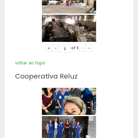
«
‹
of
5
›
»
voltar ao topo
Cooperativa Reluz