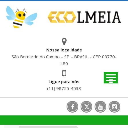
Skip
to
content
Nossa localidade
São Bernardo do Campo – SP – BRASIL – CEP 09770-
480
Ligue para nós
(11) 98755-4533
PROJETO ECO RECICLA | MMA