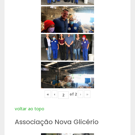
«
‹
of
2
›
»
voltar ao topo
Associação Nova Glicério