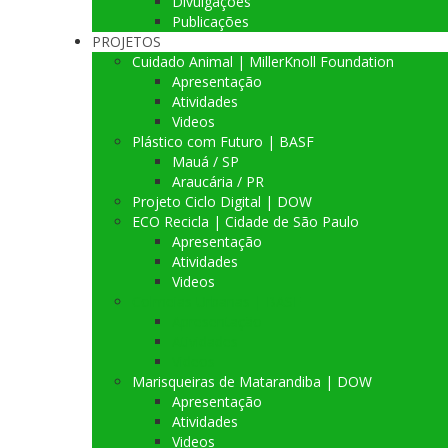
Divulgações
Publicações
PROJETOS
Cuidado Animal | MillerKnoll Foundation
Apresentação
Atividades
Videos
Plástico com Futuro | BASF
Mauá / SP
Araucária / PR
Projeto Ciclo Digital | DOW
ECO Recicla | Cidade de São Paulo
Apresentação
Atividades
Videos
Colmeias Urbanas | BASF
Apresentação
Atividades
Videos
Marisqueiras de Matarandiba | DOW
Apresentação
Atividades
Videos