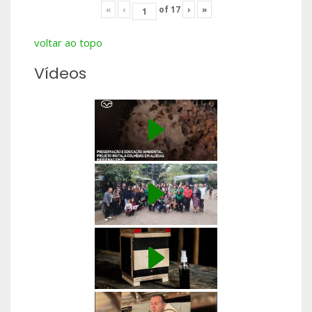
«
‹
of
17
›
»
voltar ao topo
Vídeos