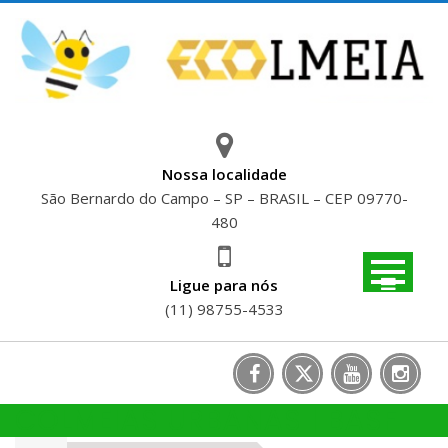
Skip
to
content
Nossa localidade
São Bernardo do Campo – SP – BRASIL – CEP 09770-
480
Ligue para nós
(11) 98755-4533
COLMEIAS URBANAS | BASF